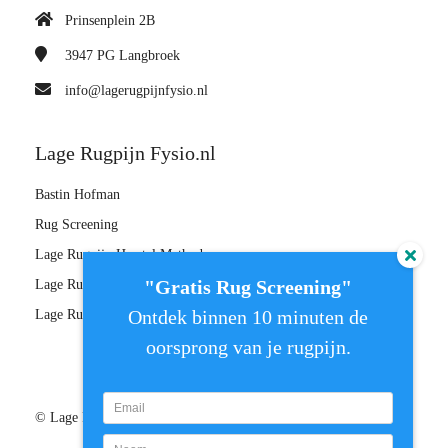
Prinsenplein 2B
3947 PG
Langbroek
info@lagerugpijnfysio.nl
Lage Rugpijn Fysio.nl
Bastin Hofman
Rug Screening
Lage Rugpijn Herstel Methode
"Gratis Rug Screening"
Lage Rugpijn Herstel Plan
Ontdek binnen 10 minuten de
Lage Rugpijn Master
oorsprong van je rugpijn.
© Lage Rugpijn Fysio.nl